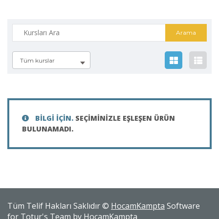
Tüm kurslar
BILGI IÇIN.
SEÇIMINIZLE EŞLEŞEN ÜRÜN
BULUNAMADI.
Tüm Telif Hakları Saklıdır ©
HocamKampta
Software
for Totur's Team by
HocamKampta