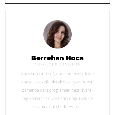
Berrehan Hoca
PSIKOLOJIK DANIŞMAN
Sınav sürecinde öğrencilerimizi ve aileleri,
sınava psikolojik olarak hazırlıyorum. Aynı
zamanda ders programları hazırlayarak
öğrencilerimizin vakitlerini doğru şekilde
kullanmalarını hedefliyorum.