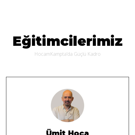
Eğitimcilerimiz
HocamKampta’da Güçlü Kadro
Ümit Hoca