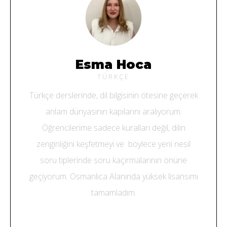
Esma Hoca
TÜRKÇE
Türkçe derslerinde, dil bilgisinin ötesine geçerek
anlam dünyasının kapılarını aralıyorum.
Öğrencilerime sadece kuralları değil, dilin
zenginliğini keşfetmeyi ve böylece yeni nesil
soru tiplerinde soru kaçırmalarının önüne
geçiyorum. Osmanlıca Alanında yüksek lisansımı
tamamladım.