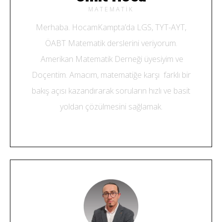
MATEMATIK
Merhaba. HocamKampta’da LGS, TYT-AYT,
ÖABT Matematik derslerini veriyorum.
Amerikan Matematik Derneği üyesiyim ve
Doçentim. Amacım, matematiğe karşı farklı bir
bakış açısı kazandırarak soruların hızlı ve basit
yoldan çözülmesini sağlamak.