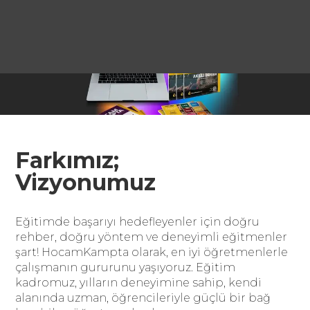
Farkımız;
Vizyonumuz
Eğitimde başarıyı hedefleyenler için doğru
rehber, doğru yöntem ve deneyimli eğitmenler
şart! HocamKampta olarak, en iyi öğretmenlerle
çalışmanın gururunu yaşıyoruz. Eğitim
kadromuz, yılların deneyimine sahip, kendi
alanında uzman, öğrencileriyle güçlü bir bağ