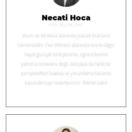
Necati Hoca
FEN BILIMLERI
Atom ve Molekül alanında yüksek lisansımı
tamamladım. Fen Bilimleri alanında teorik bilgiyi
hayal gücüyle birleştirerek, öğrencilerime
yalnızca sınavlara değil, dünyaya da farklı bir
perspektiften bakma ve yorumlama becerisi
kazandırmayı hedefliyorum. Bilimle kalın!