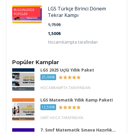
LGS Türkçe Birinci Dönem
BUGÜNLERDE
POPÜLER
Tekrar Kampı
1,750₺
1,500₺
HocamKampta tarafından
Popüler Kamplar
LGS 2025 Üçlü Yıllık Paket
25,000₺
HOCAMKAMPTA TARAFINDAN
LGS Matematik Yıllık Kamp Paketi
12,500₺
ÜMIT HOCA TARAFINDAN
7. Sınıf Matematik Sınava Hazırlık...