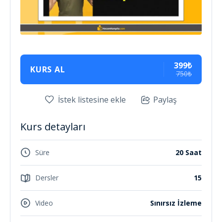
399₺
KURS AL
750₺
İstek listesine ekle
Paylaş
Kurs detayları
Süre
20 Saat
Dersler
15
Video
Sınırsız İzleme