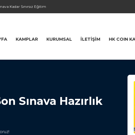
nava Kadar Sınırsız Eğitim
YFA
KAMPLAR
KURUMSAL
İLETIŞIM
HK COIN K
on Sınava Hazırlık
oruz!