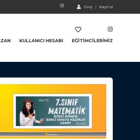
Giriş
Kayıt ol
AZAN
KULLANICI HESABI
EĞITIMCILERIMIZ