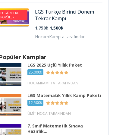
LGS Türkçe Birinci Dönem
BUGÜNLERDE
POPÜLER
Tekrar Kampı
1,750₺
1,500₺
HocamKampta tarafından
Popüler Kamplar
LGS 2025 Üçlü Yıllık Paket
25,000₺
HOCAMKAMPTA TARAFINDAN
LGS Matematik Yıllık Kamp Paketi
12,500₺
ÜMIT HOCA TARAFINDAN
7. Sınıf Matematik Sınava
Hazırlık...