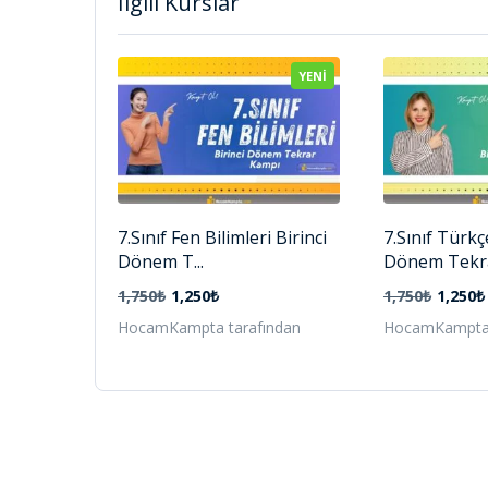
İlgili Kurslar
YENI
7.Sınıf Fen Bilimleri Birinci
7.Sınıf Türkç
Dönem T...
Dönem Tekrar
1,750₺
1,250₺
1,750₺
1,250₺
HocamKampta tarafından
HocamKampta 