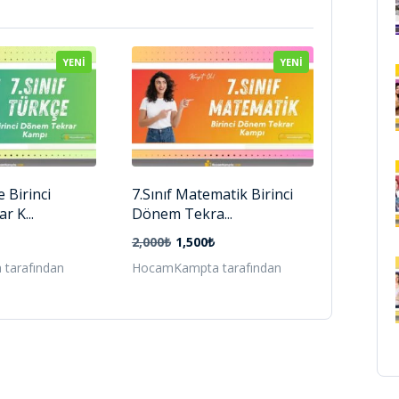
YENI
YENI
e Birinci
7.Sınıf Matematik Birinci
 K...
Dönem Tekra...
2,000₺
1,500₺
tarafından
HocamKampta tarafından