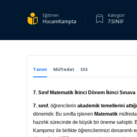
Eğitmen
Kategori
HocamKampta
7.SINIF
Tanım
Müfredat
SSS
7. Sınıf Matematik İkinci Dönem İkinci Sınava
7. sınıf
, öğrencilerin
akademik temellerini attığ
dönemdir. Bu sınıfta işlenen
Matematik
müfredat
hazırlık sürecinde de büyük bir öneme sahiptir. B
Kampımız ile birlikte öğrencilerimizi donanımlı 