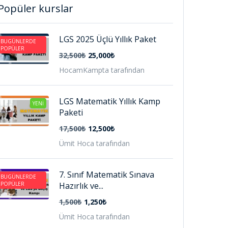
Popüler kurslar
LGS 2025 Üçlü Yıllık Paket
BUGÜNLERDE
POPÜLER
32,500₺
25,000₺
HocamKampta tarafından
LGS Matematik Yıllık Kamp
YENI
Paketi
17,500₺
12,500₺
Ümit Hoca tarafından
7. Sınıf Matematik Sınava
BUGÜNLERDE
POPÜLER
Hazırlık ve...
1,500₺
1,250₺
Ümit Hoca tarafından