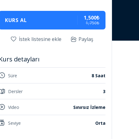
1,500₺
KURS AL
1,750₺
İstek listesine ekle
Paylaş
Kurs detayları
Süre
8 Saat
Dersler
3
Video
Sınırsız İzleme
Seviye
Orta