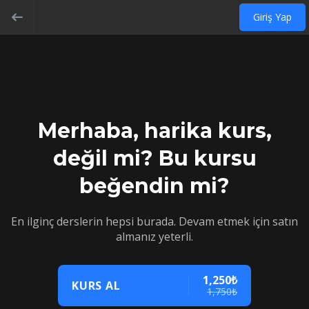
Giriş Yap
Merhaba, harika kurs,
değil mi? Bu kursu
beğendin mi?
En ilginç derslerin hepsi burada. Devam etmek için satın
almanız yeterli.
1,250₺
KURS AL
1,750₺