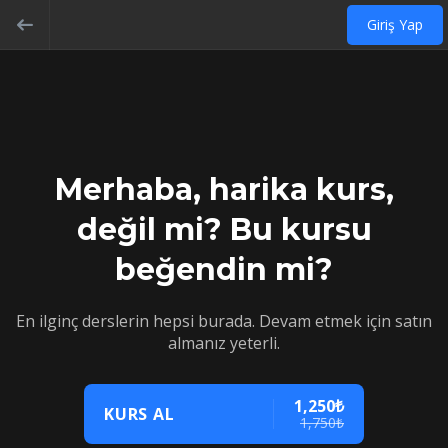
Giriş Yap
Merhaba, harika kurs,
değil mi? Bu kursu
beğendin mi?
En ilginç derslerin hepsi burada. Devam etmek için satın
almanız yeterli.
1,250₺
KURS AL
1,750₺